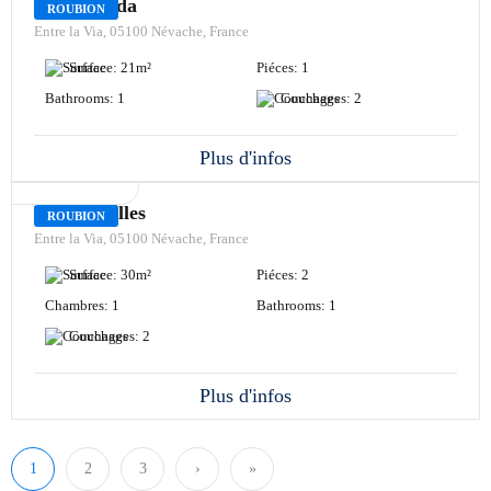
L'Eychauda
ROUBION
Entre la Via, 05100 Névache, France
Surface:
21
m²
Piéces:
1
Bathrooms:
1
Couchages:
2
Plus d'infos
LOCATION
Les Myrtilles
ROUBION
Entre la Via, 05100 Névache, France
Surface:
30
m²
Piéces:
2
Chambres:
1
Bathrooms:
1
Couchages:
2
Plus d'infos
1
2
3
›
»