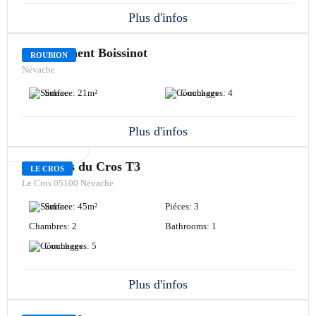
Plus d'infos
Appartement Boissinot
ROUBION
Névache
Surface:
21
m²
Couchages:
4
Plus d'infos
LOCATION
Edelweiss du Cros T3
LE CROS
Le Cros 05100 Névache
Surface:
45
m²
Piéces:
3
Chambres:
2
Bathrooms:
1
Couchages:
5
Plus d'infos