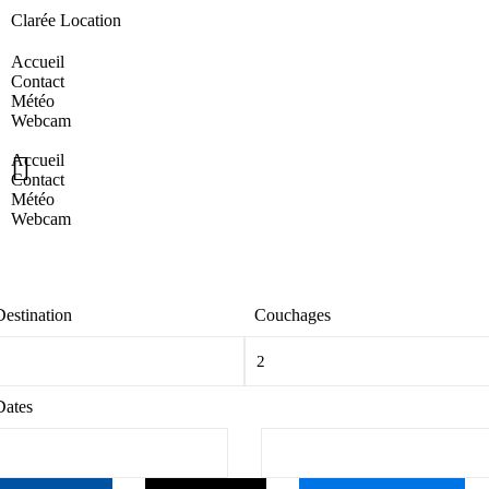
Clarée Location
Accueil
Contact
Météo
Webcam
Accueil
Contact
Météo
Webcam
Destination
Couchages
Dates