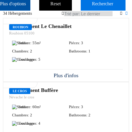
Plus d'options
Reset
Rechercher
34 Hébergements
LOCATION
Appartement Le Chenaillet
ROUBION
Roubion 05100
Surface:
55
m²
Piéces:
3
Chambres:
2
Bathrooms:
1
Couchages:
5
Plus d'infos
LOCATION
Appartement Buffère
LE CROS
Névache le cros
Surface:
60
m²
Piéces:
3
Chambres:
2
Bathrooms:
2
Couchages:
4