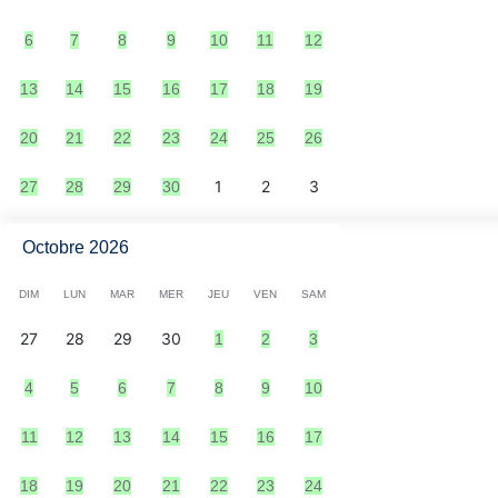
6
7
8
9
10
11
12
13
14
15
16
17
18
19
20
21
22
23
24
25
26
1
2
3
27
28
29
30
Octobre 2026
DIM
LUN
MAR
MER
JEU
VEN
SAM
27
28
29
30
1
2
3
4
5
6
7
8
9
10
11
12
13
14
15
16
17
18
19
20
21
22
23
24