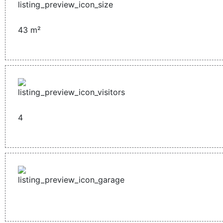
43
m²
4