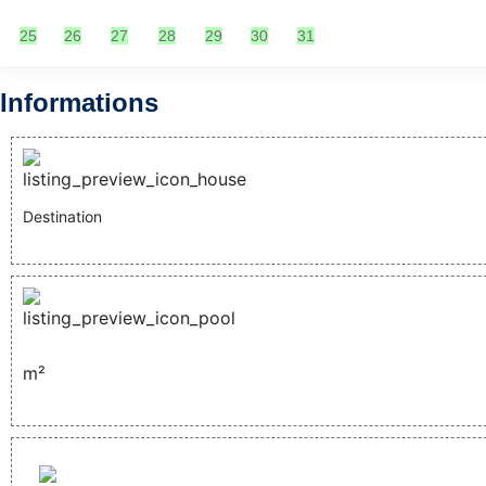
25
26
27
28
29
30
31
Informations
Destination
m²