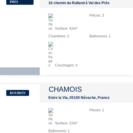
PRÈS
16 chemin du Rulland à Val des Près
Piéces:
3
Surface:
42
m²
Chambres:
2
Bathrooms:
1
Couchages:
4
CHAMOIS
ROUBION
Entre la Via, 05100 Névache, France
Piéces:
1
Surface:
22
m²
Bathrooms:
1