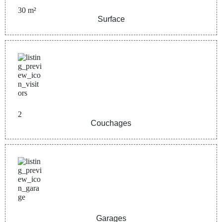
30
m²
Surface
2
Couchages
Garages