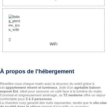
WiFi
À propos de l'hébergement
Réveillez-vous chaque matin avec la douceur du soleil grâce à
cet
appartement récent et lumineux
, doté d’un
agréable balcon
exposé Est
, idéal pour savourer un café face à la lumière du matin.
Convivial et soigneusement aménagé, ce
T2 moderne
offre un séjour
confortable pour
2 à 3 personnes
.
La chambre cosy garantit des nuits reposantes, tandis que le
clic-clac
de qualité dans le séjour
permet d’accueillir un voyageur