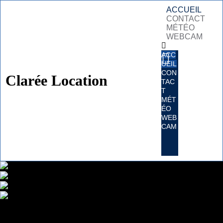
ACCUEIL
CONTACT
MÉTÉO
WEBCAM
ACC
UEIL
CON
Clarée Location
TAC
T
MÉT
ÉO
WEB
CAM