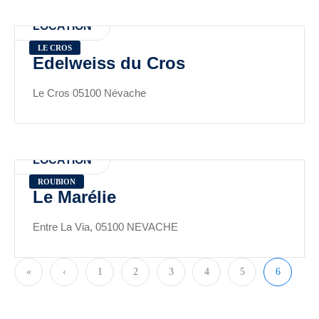
LOCATION
LE CROS
Edelweiss du Cros
Le Cros 05100 Névache
LOCATION
ROUBION
Le Marélie
Entre La Via, 05100 NEVACHE
«
‹
1
2
3
4
5
6