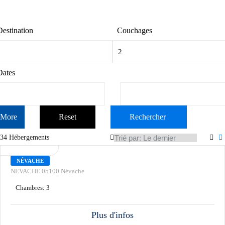
Destination
Couchages
Dates
More
Reset
Rechercher
34 Hébergements
LOCATION
L'Eyrette
NÉVACHE
NEVACHE 05100 Névache
Chambres:
3
Plus d'infos