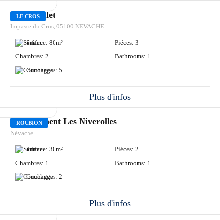
LOCATION
Petit Chalet
LE CROS
Impasse du Cros, 05100 NEVACHE
Surface:
80
m²
Piéces:
3
Chambres:
2
Bathrooms:
1
Couchages:
5
Plus d'infos
LOCATION
Appartement Les Niverolles
ROUBION
Névache
Surface:
30
m²
Piéces:
2
Chambres:
1
Bathrooms:
1
Couchages:
2
Plus d'infos
LOCATION