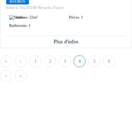
Chamois
ROUBION
Entre la Via, 05100 Névache, France
Surface:
22
m²
Piéces:
1
Bathrooms:
1
Plus d'infos
«
‹
1
2
3
4
5
6
›
»