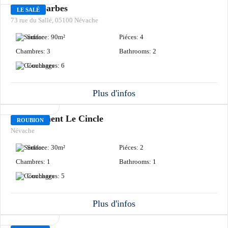
Les Joubarbes
LE SALÉ
73 rue du Sallé, 05100 Névache
Surface:
90
m²
Piéces:
4
Chambres:
3
Bathrooms:
2
Couchages:
6
Plus d'infos
LOCATION
Appartement Le Cincle
ROUBION
Névache
Surface:
30
m²
Piéces:
2
Chambres:
1
Bathrooms:
1
Couchages:
5
Plus d'infos
LOCATION