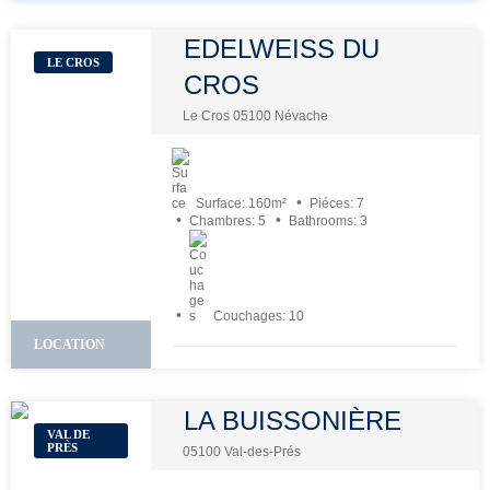
EDELWEISS DU
LE CROS
CROS
Le Cros 05100 Névache
Surface:
160
m²
Piéces:
7
Chambres:
5
Bathrooms:
3
Couchages:
10
LOCATION
LA BUISSONIÈRE
VAL DE
PRÈS
05100 Val-des-Prés