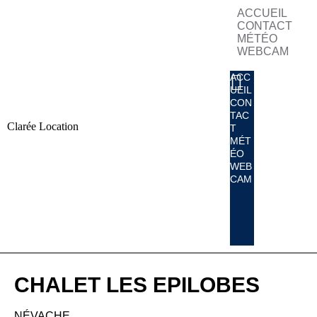
ACCUEIL
CONTACT
MÉTÉO
WEBCAM
ACC
UEIL
CON
TAC
Clarée Location
T
MÉT
ÉO
WEB
CAM
CHALET LES EPILOBES
NÉVACHE