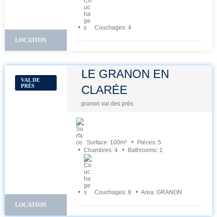
Couchages:
4
LOCATION
LE GRANON EN
VAL DE
PRÈS
CLARÉE
granon val des près
Surface:
100
m²
Piéces:
5
Chambres:
4
Bathrooms:
1
Couchages:
8
Area:
GRANON
LOCATION