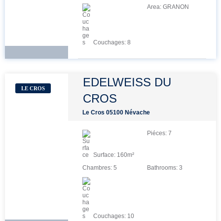
Area:
GRANON
Couchages:
8
EDELWEISS DU
LE CROS
CROS
Le Cros 05100 Névache
Piéces:
7
Surface:
160
m²
Chambres:
5
Bathrooms:
3
Couchages:
10