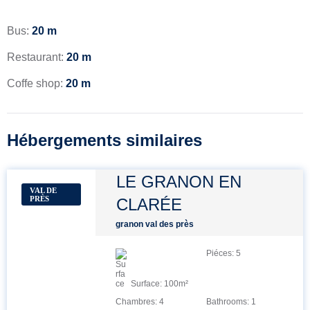
Bus:
20
m
Restaurant:
20
m
Coffe shop:
20
m
Hébergements similaires
LE GRANON EN
VAL DE
PRÈS
CLARÉE
granon val des près
Piéces:
5
Surface:
100
m²
Chambres:
4
Bathrooms:
1