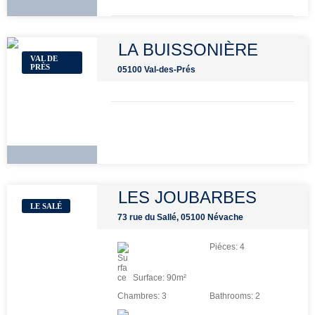
LA BUISSONIÈRE
VAL DE
PRÈS
05100 Val-des-Prés
LES JOUBARBES
LE SALÉ
73 rue du Sallé, 05100 Névache
Piéces:
4
Surface:
90
m²
Chambres:
3
Bathrooms:
2