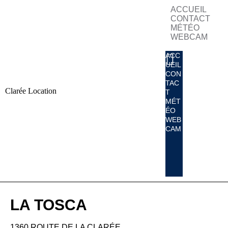
ACCUEIL
CONTACT
MÉTÉO
WEBCAM
ACC
UEIL
CON
TAC
Clarée Location
T
MÉT
ÉO
WEB
CAM
LA TOSCA
1360 ROUTE DE LA CLARÉE